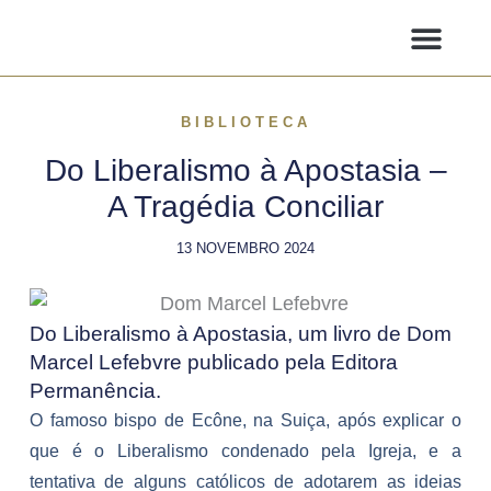
Ir
para
o
ARTIGOS E NOTÍCIAS
AGENDA SANTA MISSA
conteúdo
BIBLIOTECA
Do Liberalismo à Apostasia –
A Tragédia Conciliar
13 NOVEMBRO 2024
Do Liberalismo à Apostasia, um livro de Dom
Marcel Lefebvre publicado pela Editora
Permanência.
O famoso bispo de Ecône, na Suiça, após explicar o
que é o Liberalismo condenado pela Igreja, e a
tentativa de alguns católicos de adotarem as ideias